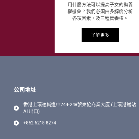
用什麼方法可以提高子女的撫養
權機會 ? 我們必須由多解度分析
各項因素，及三種管養權。
了解更多
公司地址
香港上環徳輔道中244-248號東協商業大廈 (上環港鐵站
A1出口)
+852 6218 8274