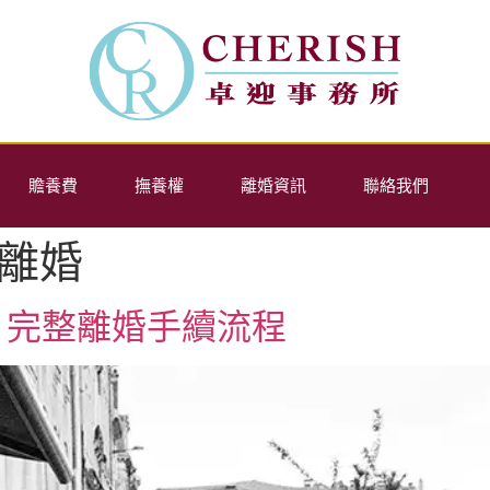
贍養費
撫養權
離婚資訊
聯絡我們
離婚
？完整離婚手續流程