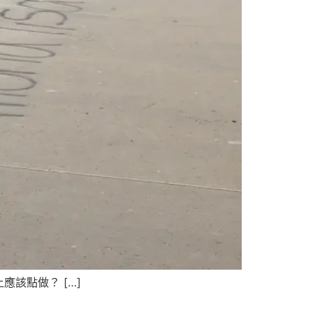
該點做？ […]