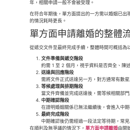
年，相關申請一般不會被受理。
在符合年期後，單方面提出的一方需以婚姻已出
的情況耗時更長。
單方面申請離婚的整體
從遞交文件至最終完成手續，整體時間可概括為
文件準備與遞交階段
約需 1 至 2 個月，視乎資料是否齊全、
送達與回應階段
需將文件正式送達另一方，對方通常有數星期
等候處理與排期階段
當文件齊備並完成送達後，需等候相關部門處
中期確認階段
在證明婚姻關係已無法繼續後，會進入中期確
最終完成階段
中期確認後仍需經過一段法定等待期，常見為
在順利及無爭議的情況下，
單方面申請離婚
由開